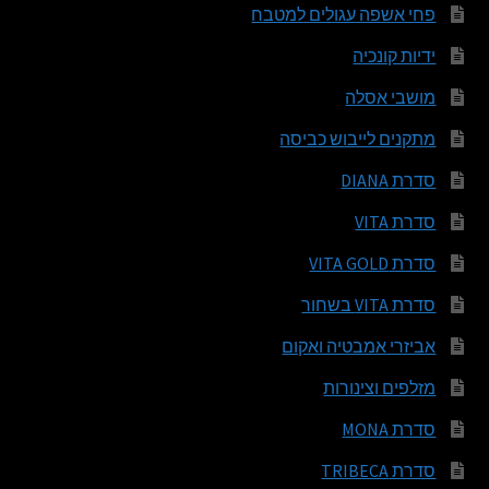
פחי אשפה עגולים למטבח
ידיות קונכיה
מושבי אסלה
מתקנים לייבוש כביסה
סדרת DIANA
סדרת VITA
סדרת VITA GOLD
סדרת VITA בשחור
אביזרי אמבטיה ואקום
מזלפים וצינורות
סדרת MONA
סדרת TRIBECA