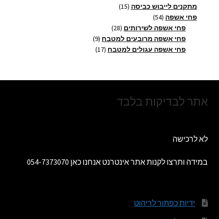
מוצרים
15
מתקנים לייבוש כביסה
15
54
מוצרים
פחי אשפה
54
מוצרים
28
פחי אשפה לשירותים
28
מוצרים
9
פחי אשפה מרובעים למטבח
9
17
מוצרים
פחי אשפה עגולים למטבח
17
מוצרים
אתר לבדיקות בלבד
לא לרכישה
במידה ותרצו לקנות אתר אינטרנט אנחנו כאן 054-7373070
ידיות כפתור לריהוט