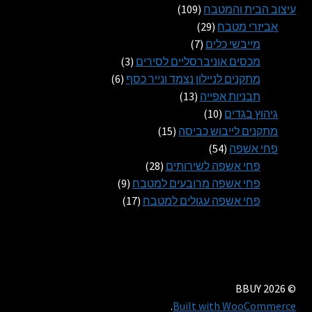
109
מוצרים
עיצוב הבית והמטבח
109
29
מוצרים
אביזרי מטבח
29
7
מוצרים
מייבשי כלים
7
מוצרים
3
מכסים אוניברסליים לסירים
3
6
מוצרים
מתקנים לניילון נצמד ונייר כסף
6
13
מוצרים
תבניות אפייה
13
10
מוצרים
גיהוץ בגדים
10
מוצרים
15
מתקנים לייבוש כביסה
15
54
מוצרים
פחי אשפה
54
מוצרים
28
פחי אשפה לשירותים
28
מוצרים
9
פחי אשפה מרובעים למטבח
9
17
מוצרים
פחי אשפה עגולים למטבח
17
מוצרים
© BBUY 2026
.
Built with WooCommerce