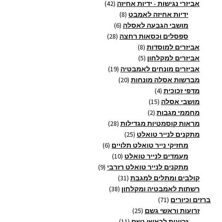
מוצרים
42
אביזרי נגישות - ידיות אחיזה
42
8
מוצרים
ידיות אחיזה לאמבט
8
6
מוצרים
מושבי הגבעה לאסלה
6
28
מוצרים
ספסלים וכסאות רחצה
28
8
מוצרים
אביזרים למוסדות
8
5
מוצרים
אביזרים למקלחון
5
מוצרים
19
אביזרים מונחים לאמבטיה
19
20
מוצרים
מברשות אסלה מונחות
20
4
מוצרים
מדפי זכוכית
4
15
מוצרים
מושבי אסלה
15
2
מוצרים
מחממי מגבות
2
מוצרים
28
מראות קוסמטיות מגדילות
28
25
מוצרים
מתקנים לנייר טואלט
25
מוצרים
6
מחזיקי נייר טואלט תלויים
6
10
מוצרים
מעמדים לנייר טואלט
10
9
מוצרים
מתקנים לנייר טואלט רזרבי
9
31
מוצרים
קולבים ומתלים למגבת
31
38
מוצרים
רשתות לאמבטיה ומקלחון
38
71
מוצרים
ברזים וכיורים
71
מוצרים
25
זרועות וראשי גשם
25
11
מוצרים
זרועות לראשי גשם
11