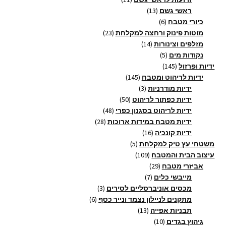
13
מוצרים
ראשי גשם
13
6
מוצרים
כיורי מטבח
6
מוצרים
23
מוטות פינוק ורחצה למקלחת
23
14
מוצרים
מזלפים וצינורות
14
5
מוצרים
נקודות מים
5
145
מוצרים
ידיות ופרזול
145
מוצרים
145
ידיות לריהוט ומטבח
145
3
מוצרים
ידיות מודרניות
3
מוצרים
50
ידיות כפתור לריהוט
50
מוצרים
48
ידיות לריהוט בסגנון כפרי
48
28
מוצרים
ידיות מטבח במידות ארוכות
28
16
מוצרים
ידיות קונכיה
16
5
מוצרים
משטחי עץ טיק למקלחת
5
109
מוצרים
עיצוב הבית והמטבח
109
29
מוצרים
אביזרי מטבח
29
7
מוצרים
מייבשי כלים
7
מוצרים
3
מכסים אוניברסליים לסירים
3
6
מוצרים
מתקנים לניילון נצמד ונייר כסף
6
13
מוצרים
תבניות אפייה
13
10
מוצרים
גיהוץ בגדים
10