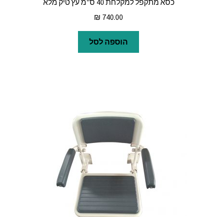
כסא מתקפל למקלחת 40 ס"מ עץ טיק מלא
₪
740.00
הוספה לסל