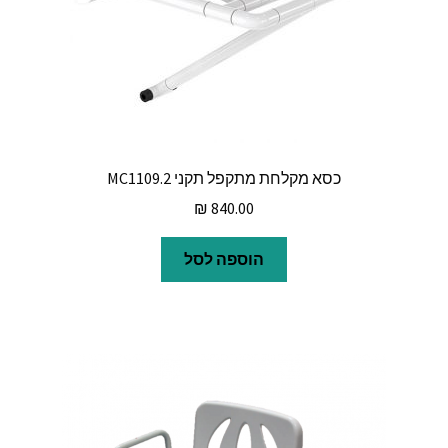
כסא מקלחת מתקפל תקני MC1109.2
₪
840.00
הוספה לסל