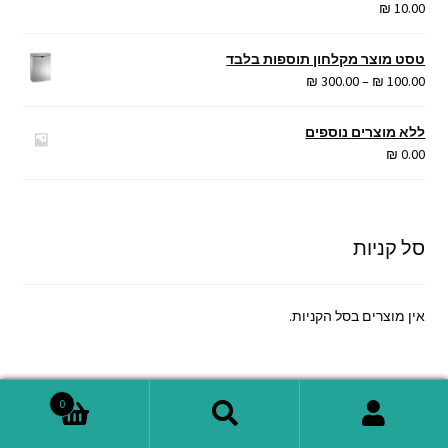
₪
10.00
טסט מוצר מקלחון תוספות בלבד
טווח
₪
300.00
–
₪
100.00
מחירים:
ללא מוצרים נוספים
עד
₪
0.00
סל קניות
אין מוצרים בסל הקניות.
6
Uncategorized
6
0
מוצרים
477
אביזרי אמבטיה
477
חיפוש
חיפוש
מוצרים
237
סדרות אביזרי אמבטיה
237