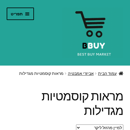
דלג
לדלג
תפריט
לתוכן
לניווט
הרחב
חנות אינטרנט
את
עמוד הבית
אביזרי אמבטיה
מראות קוסמטיות מגדילות
תפריט
קטלוג מוצרים
הילד
מראות קוסמטיות
צור קשר
מגדילות