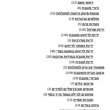
13
מוצרים
ראשי גשם
13
6
מוצרים
כיורי מטבח
6
מוצרים
23
מוטות פינוק ורחצה למקלחת
23
14
מוצרים
מזלפים וצינורות
14
5
מוצרים
נקודות מים
5
145
מוצרים
ידיות ופרזול
145
מוצרים
145
ידיות לריהוט ומטבח
145
3
מוצרים
ידיות מודרניות
3
מוצרים
50
ידיות כפתור לריהוט
50
מוצרים
48
ידיות לריהוט בסגנון כפרי
48
28
מוצרים
ידיות מטבח במידות ארוכות
28
16
מוצרים
ידיות קונכיה
16
5
מוצרים
משטחי עץ טיק למקלחת
5
109
מוצרים
עיצוב הבית והמטבח
109
29
מוצרים
אביזרי מטבח
29
7
מוצרים
מייבשי כלים
7
מוצרים
3
מכסים אוניברסליים לסירים
3
6
מוצרים
מתקנים לניילון נצמד ונייר כסף
6
13
מוצרים
תבניות אפייה
13
10
מוצרים
גיהוץ בגדים
10