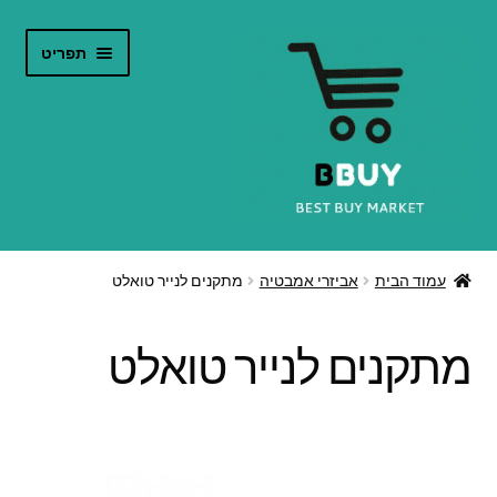
דלג
לדלג
תפריט
לתוכן
לניווט
הרחב
חנות אינטרנט
את
עמוד הבית
אביזרי אמבטיה
מתקנים לנייר טואלט
תפריט
קטלוג מוצרים
הילד
מתקנים לנייר טואלט
צור קשר