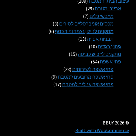
109
מוצרים
עיצוב הבית והמטבח
109
29
מוצרים
אביזרי מטבח
29
7
מוצרים
מייבשי כלים
7
מוצרים
3
מכסים אוניברסליים לסירים
3
6
מוצרים
מתקנים לניילון נצמד ונייר כסף
6
13
מוצרים
תבניות אפייה
13
10
מוצרים
גיהוץ בגדים
10
מוצרים
15
מתקנים לייבוש כביסה
15
54
מוצרים
פחי אשפה
54
מוצרים
28
פחי אשפה לשירותים
28
מוצרים
9
פחי אשפה מרובעים למטבח
9
17
מוצרים
פחי אשפה עגולים למטבח
17
מוצרים
© BBUY 2026
.
Built with WooCommerce