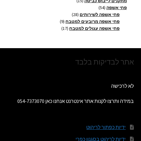
מוצרים
15
מתקנים לייבוש כביסה
15
54
מוצרים
פחי אשפה
54
מוצרים
28
פחי אשפה לשירותים
28
מוצרים
9
פחי אשפה מרובעים למטבח
9
17
מוצרים
פחי אשפה עגולים למטבח
17
מוצרים
אתר לבדיקות בלבד
לא לרכישה
במידה ותרצו לקנות אתר אינטרנט אנחנו כאן 054-7373070
ידיות כפתור לריהוט
ידיות לריהוט בסגנון כפרי