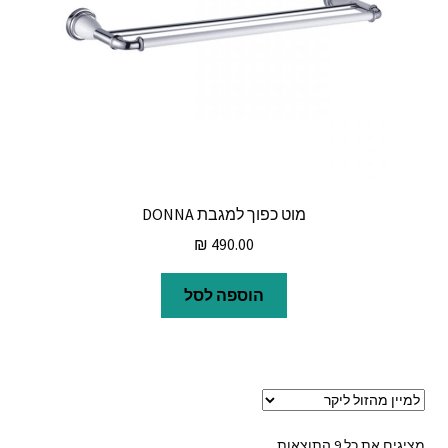
מוט כפוך למגבת DONNA
₪
490.00
הוספה לסל
ממוין
מציגים את כל ⁦9⁩ התוצאות