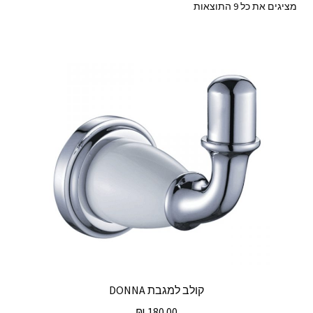
ממוין
מציגים את כל ⁦9⁩ התוצאות
לפי
מחיר:
מהזול
ליקר
קולב למגבת DONNA
₪
180.00