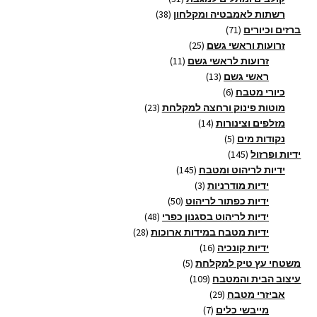
38
מוצרים
רשתות לאמבטיה ומקלחון
38
71
מוצרים
ברזים וכיורים
71
מוצרים
25
זרועות וראשי גשם
25
11
מוצרים
זרועות לראשי גשם
11
13
מוצרים
ראשי גשם
13
6
מוצרים
כיורי מטבח
6
מוצרים
23
מוטות פינוק ורחצה למקלחת
23
14
מוצרים
מזלפים וצינורות
14
5
מוצרים
נקודות מים
5
145
מוצרים
ידיות ופרזול
145
מוצרים
145
ידיות לריהוט ומטבח
145
3
מוצרים
ידיות מודרניות
3
מוצרים
50
ידיות כפתור לריהוט
50
מוצרים
48
ידיות לריהוט בסגנון כפרי
48
28
מוצרים
ידיות מטבח במידות ארוכות
28
16
מוצרים
ידיות קונכיה
16
5
מוצרים
משטחי עץ טיק למקלחת
5
109
מוצרים
עיצוב הבית והמטבח
109
29
מוצרים
אביזרי מטבח
29
7
מוצרים
מייבשי כלים
7