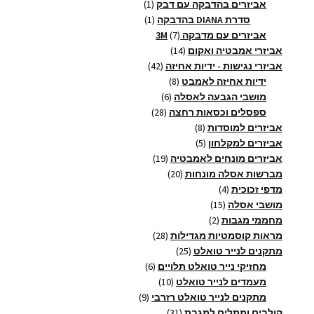
מוצרים
מוצר
אביזרים בהדבקה עם דבק
1
1
מוצר
סדרת DIANA בהדבקה
1
1
7
אביזרים עם מדבקה 3M
7
14
מוצרים
אביזרי אמבטיה ואקום
14
מוצרים
42
אביזרי נגישות - ידיות אחיזה
42
8
מוצרים
ידיות אחיזה לאמבט
8
6
מוצרים
מושבי הגבעה לאסלה
6
28
מוצרים
ספסלים וכסאות רחצה
28
8
מוצרים
אביזרים למוסדות
8
5
מוצרים
אביזרים למקלחון
5
מוצרים
19
אביזרים מונחים לאמבטיה
19
20
מוצרים
מברשות אסלה מונחות
20
4
מוצרים
מדפי זכוכית
4
15
מוצרים
מושבי אסלה
15
2
מוצרים
מחממי מגבות
2
מוצרים
28
מראות קוסמטיות מגדילות
28
25
מוצרים
מתקנים לנייר טואלט
25
מוצרים
6
מחזיקי נייר טואלט תלויים
6
10
מוצרים
מעמדים לנייר טואלט
10
9
מוצרים
מתקנים לנייר טואלט רזרבי
9
31
מוצרים
קולבים ומתלים למגבת
31