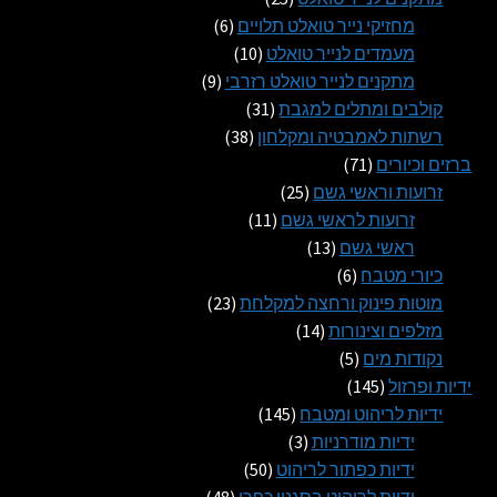
מוצרים
6
מחזיקי נייר טואלט תלויים
6
10
מוצרים
מעמדים לנייר טואלט
10
9
מוצרים
מתקנים לנייר טואלט רזרבי
9
31
מוצרים
קולבים ומתלים למגבת
31
38
מוצרים
רשתות לאמבטיה ומקלחון
38
71
מוצרים
ברזים וכיורים
71
מוצרים
25
זרועות וראשי גשם
25
11
מוצרים
זרועות לראשי גשם
11
13
מוצרים
ראשי גשם
13
6
מוצרים
כיורי מטבח
6
מוצרים
23
מוטות פינוק ורחצה למקלחת
23
14
מוצרים
מזלפים וצינורות
14
5
מוצרים
נקודות מים
5
145
מוצרים
ידיות ופרזול
145
מוצרים
145
ידיות לריהוט ומטבח
145
3
מוצרים
ידיות מודרניות
3
מוצרים
50
ידיות כפתור לריהוט
50
מוצרים
48
ידיות לריהוט בסגנון כפרי
48