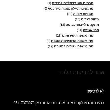
מוצרים
3
מכסים אוניברסליים לסירים
3
6
מוצרים
מתקנים לניילון נצמד ונייר כסף
6
13
מוצרים
תבניות אפייה
13
10
מוצרים
גיהוץ בגדים
10
מוצרים
15
מתקנים לייבוש כביסה
15
54
מוצרים
פחי אשפה
54
מוצרים
28
פחי אשפה לשירותים
28
מוצרים
9
פחי אשפה מרובעים למטבח
9
17
מוצרים
פחי אשפה עגולים למטבח
17
מוצרים
אתר לבדיקות בלבד
לא לרכישה
במידה ותרצו לקנות אתר אינטרנט אנחנו כאן 054-7373070