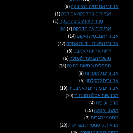
מוצרים
8
אביזרי אמבטיה בהדבקה
8
מוצרים
מוצר
אביזרים בהדבקה עם דבק
1
1
מוצר
סדרת DIANA בהדבקה
1
1
7
אביזרים עם מדבקה 3M
7
14
מוצרים
אביזרי אמבטיה ואקום
14
מוצרים
42
אביזרי נגישות - ידיות אחיזה
42
8
מוצרים
ידיות אחיזה לאמבט
8
6
מוצרים
מושבי הגבעה לאסלה
6
28
מוצרים
ספסלים וכסאות רחצה
28
8
מוצרים
אביזרים למוסדות
8
5
מוצרים
אביזרים למקלחון
5
מוצרים
19
אביזרים מונחים לאמבטיה
19
20
מוצרים
מברשות אסלה מונחות
20
4
מוצרים
מדפי זכוכית
4
15
מוצרים
מושבי אסלה
15
2
מוצרים
מחממי מגבות
2
מוצרים
28
מראות קוסמטיות מגדילות
28
25
מוצרים
מתקנים לנייר טואלט
25