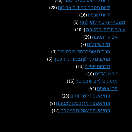
28
מוצרים
ידיות מטבח במידות ארוכות
28
16
מוצרים
ידיות קונכיה
16
5
מוצרים
משטחי עץ טיק למקלחת
5
109
מוצרים
עיצוב הבית והמטבח
109
29
מוצרים
אביזרי מטבח
29
7
מוצרים
מייבשי כלים
7
מוצרים
3
מכסים אוניברסליים לסירים
3
6
מוצרים
מתקנים לניילון נצמד ונייר כסף
6
13
מוצרים
תבניות אפייה
13
10
מוצרים
גיהוץ בגדים
10
מוצרים
15
מתקנים לייבוש כביסה
15
54
מוצרים
פחי אשפה
54
מוצרים
28
פחי אשפה לשירותים
28
מוצרים
9
פחי אשפה מרובעים למטבח
9
17
מוצרים
פחי אשפה עגולים למטבח
17
מוצרים