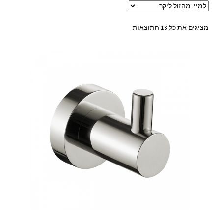
ממוין
מציגים את כל ⁦13⁩ התוצאות
לפי
מחיר:
מהזול
ליקר