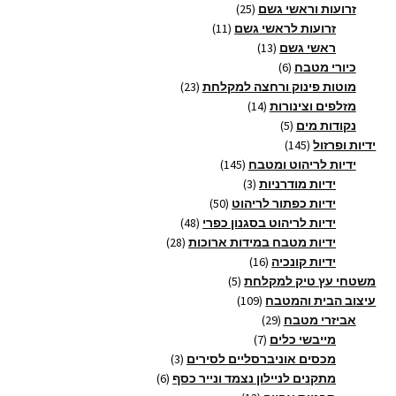
מוצרים
25
זרועות וראשי גשם
25
11
מוצרים
זרועות לראשי גשם
11
13
מוצרים
ראשי גשם
13
6
מוצרים
כיורי מטבח
6
מוצרים
23
מוטות פינוק ורחצה למקלחת
23
14
מוצרים
מזלפים וצינורות
14
5
מוצרים
נקודות מים
5
145
מוצרים
ידיות ופרזול
145
מוצרים
145
ידיות לריהוט ומטבח
145
3
מוצרים
ידיות מודרניות
3
מוצרים
50
ידיות כפתור לריהוט
50
מוצרים
48
ידיות לריהוט בסגנון כפרי
48
28
מוצרים
ידיות מטבח במידות ארוכות
28
16
מוצרים
ידיות קונכיה
16
5
מוצרים
משטחי עץ טיק למקלחת
5
109
מוצרים
עיצוב הבית והמטבח
109
29
מוצרים
אביזרי מטבח
29
7
מוצרים
מייבשי כלים
7
מוצרים
3
מכסים אוניברסליים לסירים
3
6
מוצרים
מתקנים לניילון נצמד ונייר כסף
6