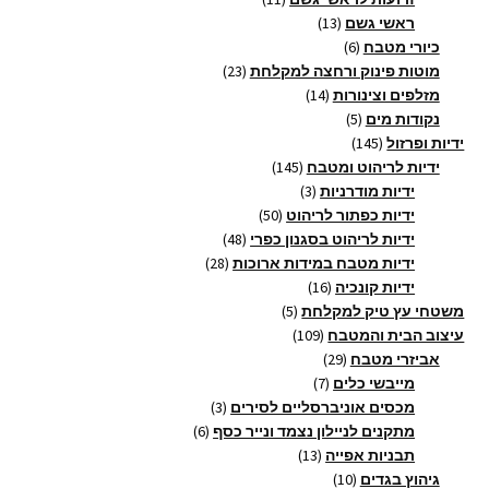
13
מוצרים
ראשי גשם
13
6
מוצרים
כיורי מטבח
6
מוצרים
23
מוטות פינוק ורחצה למקלחת
23
14
מוצרים
מזלפים וצינורות
14
5
מוצרים
נקודות מים
5
145
מוצרים
ידיות ופרזול
145
מוצרים
145
ידיות לריהוט ומטבח
145
3
מוצרים
ידיות מודרניות
3
מוצרים
50
ידיות כפתור לריהוט
50
מוצרים
48
ידיות לריהוט בסגנון כפרי
48
28
מוצרים
ידיות מטבח במידות ארוכות
28
16
מוצרים
ידיות קונכיה
16
5
מוצרים
משטחי עץ טיק למקלחת
5
109
מוצרים
עיצוב הבית והמטבח
109
29
מוצרים
אביזרי מטבח
29
7
מוצרים
מייבשי כלים
7
מוצרים
3
מכסים אוניברסליים לסירים
3
6
מוצרים
מתקנים לניילון נצמד ונייר כסף
6
13
מוצרים
תבניות אפייה
13
10
מוצרים
גיהוץ בגדים
10