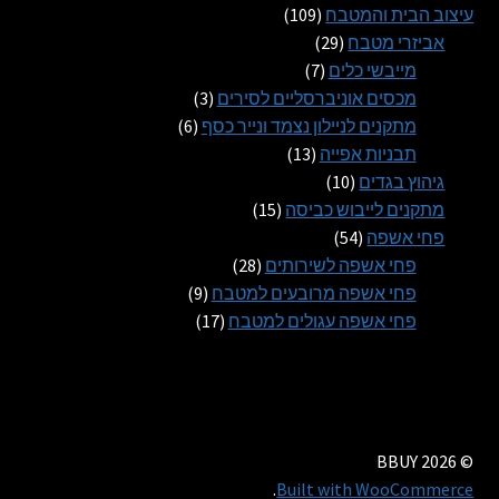
109
מוצרים
עיצוב הבית והמטבח
109
29
מוצרים
אביזרי מטבח
29
7
מוצרים
מייבשי כלים
7
מוצרים
3
מכסים אוניברסליים לסירים
3
6
מוצרים
מתקנים לניילון נצמד ונייר כסף
6
13
מוצרים
תבניות אפייה
13
10
מוצרים
גיהוץ בגדים
10
מוצרים
15
מתקנים לייבוש כביסה
15
54
מוצרים
פחי אשפה
54
מוצרים
28
פחי אשפה לשירותים
28
מוצרים
9
פחי אשפה מרובעים למטבח
9
17
מוצרים
פחי אשפה עגולים למטבח
17
מוצרים
© BBUY 2026
.
Built with WooCommerce