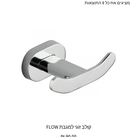
ממוין
מציגים את כל ⁦8⁩ התוצאות
לפי
מחיר:
מהזול
ליקר
קולב זוגי למגבת FLOW
₪
90.00