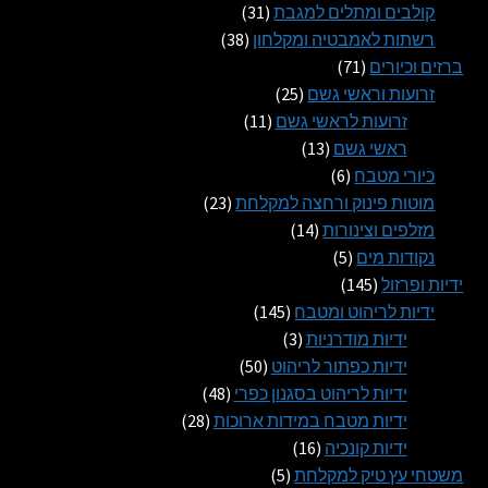
31
מוצרים
קולבים ומתלים למגבת
31
38
מוצרים
רשתות לאמבטיה ומקלחון
38
71
מוצרים
ברזים וכיורים
71
מוצרים
25
זרועות וראשי גשם
25
11
מוצרים
זרועות לראשי גשם
11
13
מוצרים
ראשי גשם
13
6
מוצרים
כיורי מטבח
6
מוצרים
23
מוטות פינוק ורחצה למקלחת
23
14
מוצרים
מזלפים וצינורות
14
5
מוצרים
נקודות מים
5
145
מוצרים
ידיות ופרזול
145
מוצרים
145
ידיות לריהוט ומטבח
145
3
מוצרים
ידיות מודרניות
3
מוצרים
50
ידיות כפתור לריהוט
50
מוצרים
48
ידיות לריהוט בסגנון כפרי
48
28
מוצרים
ידיות מטבח במידות ארוכות
28
16
מוצרים
ידיות קונכיה
16
5
מוצרים
משטחי עץ טיק למקלחת
5