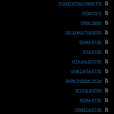
פחי אשפה עגולים למטבח
ידיות קונכיה
מושבי אסלה
מתקנים לייבוש כביסה
סדרת DIANA
סדרת VITA
סדרת VITA GOLD
סדרת VITA בשחור
אביזרי אמבטיה ואקום
מזלפים וצינורות
סדרת MONA
סדרת TRIBECA