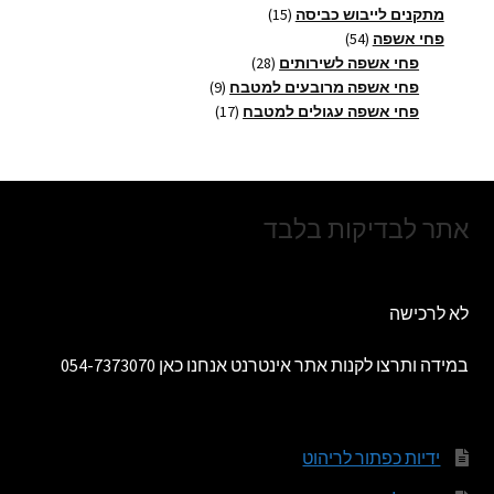
מוצרים
15
מתקנים לייבוש כביסה
15
54
מוצרים
פחי אשפה
54
מוצרים
28
פחי אשפה לשירותים
28
מוצרים
9
פחי אשפה מרובעים למטבח
9
17
מוצרים
פחי אשפה עגולים למטבח
17
מוצרים
אתר לבדיקות בלבד
לא לרכישה
במידה ותרצו לקנות אתר אינטרנט אנחנו כאן 054-7373070
ידיות כפתור לריהוט