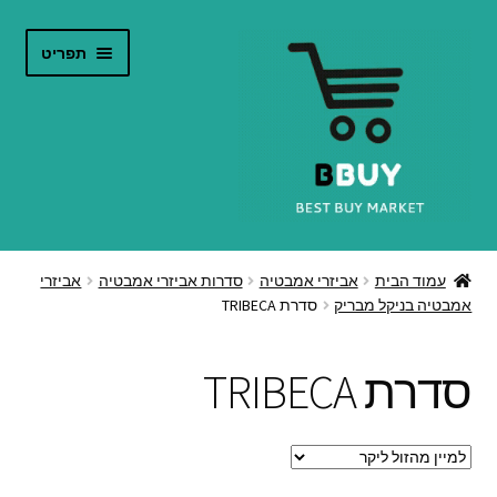
דלג
לדלג
תפריט
לתוכן
לניווט
הרחב
חנות אינטרנט
את
עמוד הבית
אביזרי אמבטיה
סדרות אביזרי אמבטיה
אביזרי
תפריט
אמבטיה בניקל מבריק
סדרת TRIBECA
קטלוג מוצרים
הילד
צור קשר
סדרת TRIBECA