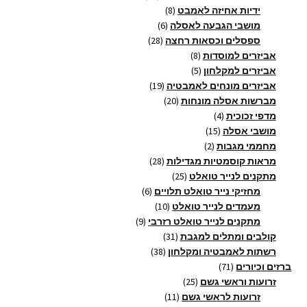
8
מוצרים
ידיות אחיזה לאמבט
8
6
מוצרים
מושבי הגבעה לאסלה
6
28
מוצרים
ספסלים וכסאות רחצה
28
8
מוצרים
אביזרים למוסדות
8
5
מוצרים
אביזרים למקלחון
5
מוצרים
19
אביזרים מונחים לאמבטיה
19
20
מוצרים
מברשות אסלה מונחות
20
4
מוצרים
מדפי זכוכית
4
15
מוצרים
מושבי אסלה
15
2
מוצרים
מחממי מגבות
2
מוצרים
28
מראות קוסמטיות מגדילות
28
25
מוצרים
מתקנים לנייר טואלט
25
מוצרים
6
מחזיקי נייר טואלט תלויים
6
10
מוצרים
מעמדים לנייר טואלט
10
9
מוצרים
מתקנים לנייר טואלט רזרבי
9
31
מוצרים
קולבים ומתלים למגבת
31
38
מוצרים
רשתות לאמבטיה ומקלחון
38
71
מוצרים
ברזים וכיורים
71
מוצרים
25
זרועות וראשי גשם
25
11
מוצרים
זרועות לראשי גשם
11