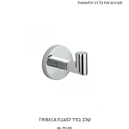
ממוין
מציגים את כל ⁦13⁩ התוצאות
לפי
מחיר:
מהזול
ליקר
קולב בודד למגבת TRIBECA
₪
70.00