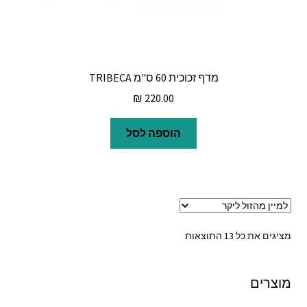
מדף זכוכית 60 ס"מ TRIBECA
₪
220.00
הוספה לסל
ממוין
מציגים את כל ⁦13⁩ התוצאות
לפי
מחיר:
מוצרים
מהזול
ליקר