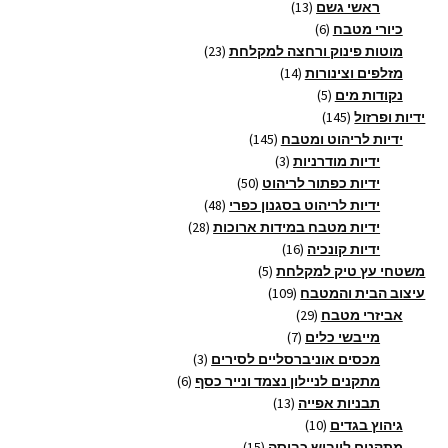
13
מוצרים
ראשי גשם
13
6
מוצרים
כיורי מטבח
6
מוצרים
23
מוטות פינוק ורחצה למקלחת
23
14
מוצרים
מזלפים וצינורות
14
5
מוצרים
נקודות מים
5
145
מוצרים
ידיות ופרזול
145
מוצרים
145
ידיות לריהוט ומטבח
145
3
מוצרים
ידיות מודרניות
3
מוצרים
50
ידיות כפתור לריהוט
50
מוצרים
48
ידיות לריהוט בסגנון כפרי
48
28
מוצרים
ידיות מטבח במידות ארוכות
28
16
מוצרים
ידיות קונכיה
16
5
מוצרים
משטחי עץ טיק למקלחת
5
109
מוצרים
עיצוב הבית והמטבח
109
29
מוצרים
אביזרי מטבח
29
7
מוצרים
מייבשי כלים
7
מוצרים
3
מכסים אוניברסליים לסירים
3
6
מוצרים
מתקנים לניילון נצמד ונייר כסף
6
13
מוצרים
תבניות אפייה
13
10
מוצרים
גיהוץ בגדים
10
מוצרים
15
מתקנים לייבוש כביסה
15