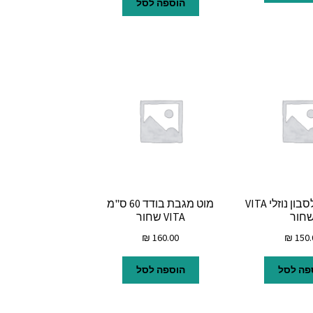
הוספה לסל
דיספנסר לסבון נוזלי VITA
מוט מגבת בודד 60 ס"מ
חור
VITA שחור
₪
160.00
₪
150.
פה לסל
הוספה לסל