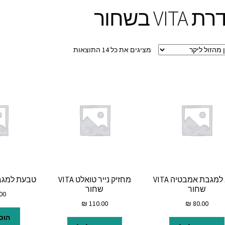
VITA בשחור
ממוין
מציגים את כל ⁦14⁩ התוצאות
לפי
מחיר:
מהזול
ליקר
קולב למגבת אמבטיה VITA
מחזיק נייר טואלט VITA
טבעת למגבת VITA ש
שחור
שחור
00
₪
110.00
₪
80.00
הוס