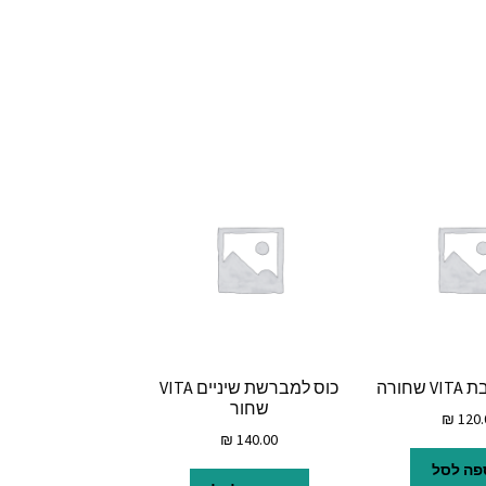
חורה
כוס למברשת שיניים VITA
שחור
₪
120.
₪
140.00
פה לסל