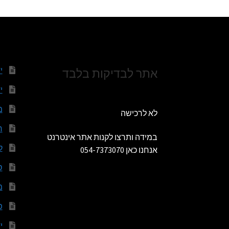
י
אתר לבדיקות בלבד
י
מ
לא לרכישה
ר
במידה ותרצו לקנות אתר אינטרנט
ק
אנחנו כאן 054-7373070
ס
מ
פ
י