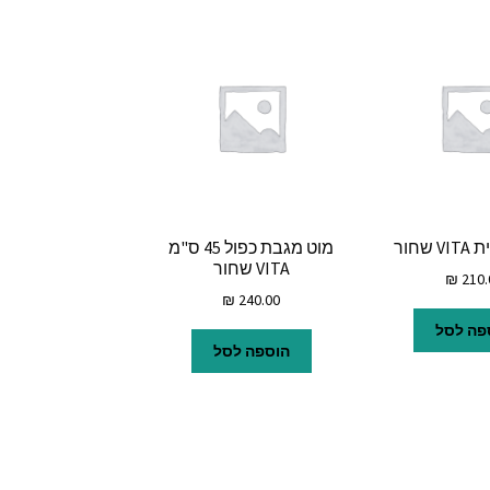
שחור
מוט מגבת כפול 45 ס"מ
VITA שחור
₪
210.
₪
240.00
פה לסל
הוספה לסל