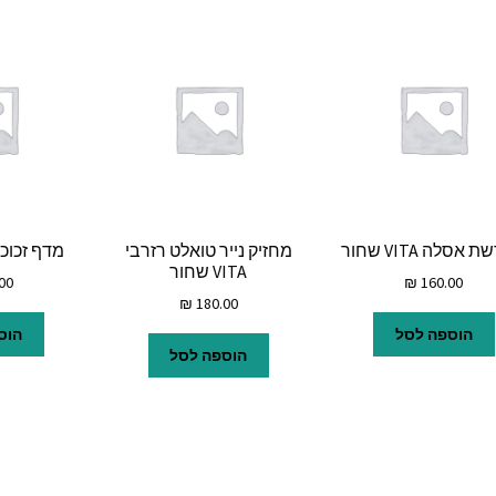
אסלה VITA שחור
מחזיק נייר טואלט רזרבי
מדף זכוכית VITA 
VITA שחור
00
₪
160.00
₪
180.00
הוספה לסל
הוס
הוספה לסל