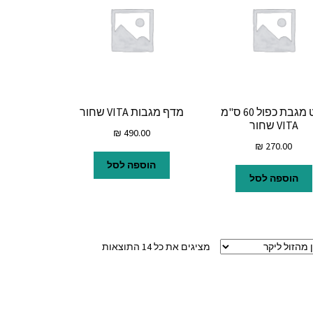
מוט מגבת כפול 60 ס"מ
מדף מגבות VITA שחור
VITA שחור
₪
490.00
₪
270.00
הוספה לסל
הוספה לסל
ממוין
מציגים את כל ⁦14⁩ התוצאות
לפי
מחיר:
מהזול
ליקר