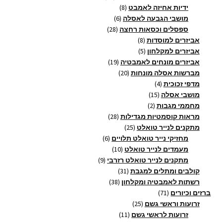
8
מוצרים
ידיות אחיזה לאמבט
8
6
מוצרים
מושבי הגבעה לאסלה
6
28
מוצרים
ספסלים וכסאות רחצה
28
8
מוצרים
אביזרים למוסדות
8
5
מוצרים
אביזרים למקלחון
5
מוצרים
19
אביזרים מונחים לאמבטיה
19
20
מוצרים
מברשות אסלה מונחות
20
4
מוצרים
מדפי זכוכית
4
15
מוצרים
מושבי אסלה
15
2
מוצרים
מחממי מגבות
2
מוצרים
28
מראות קוסמטיות מגדילות
28
25
מוצרים
מתקנים לנייר טואלט
25
מוצרים
6
מחזיקי נייר טואלט תלויים
6
10
מוצרים
מעמדים לנייר טואלט
10
9
מוצרים
מתקנים לנייר טואלט רזרבי
9
31
מוצרים
קולבים ומתלים למגבת
31
38
מוצרים
רשתות לאמבטיה ומקלחון
38
71
מוצרים
ברזים וכיורים
71
מוצרים
25
זרועות וראשי גשם
25
11
מוצרים
זרועות לראשי גשם
11