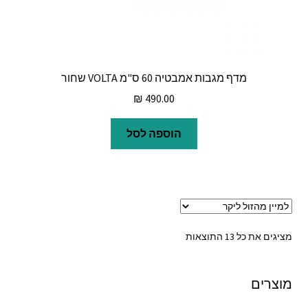
מדף מגבות אמבטיה 60 ס"מ VOLTA שחור
₪
490.00
הוספה לסל
ממוין
מציגים את כל ⁦13⁩ התוצאות
לפי
מחיר:
מוצרים
מהזול
ליקר