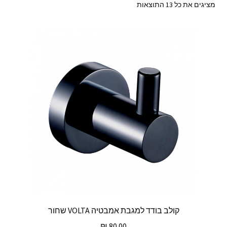
ממוין
מציגים את כל ⁦13⁩ התוצאות
לפי
מחיר:
מהזול
ליקר
קולב בודד למגבת אמבטיה VOLTA שחור
₪
80.00