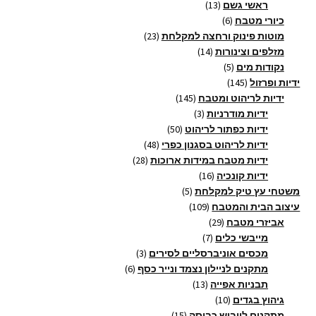
13
מוצרים
ראשי גשם
13
6
מוצרים
כיורי מטבח
6
מוצרים
23
מוטות פינוק ורחצה למקלחת
23
14
מוצרים
מזלפים וצינורות
14
5
מוצרים
נקודות מים
5
145
מוצרים
ידיות ופרזול
145
מוצרים
145
ידיות לריהוט ומטבח
145
3
מוצרים
ידיות מודרניות
3
מוצרים
50
ידיות כפתור לריהוט
50
מוצרים
48
ידיות לריהוט בסגנון כפרי
48
28
מוצרים
ידיות מטבח במידות ארוכות
28
16
מוצרים
ידיות קונכיה
16
5
מוצרים
משטחי עץ טיק למקלחת
5
109
מוצרים
עיצוב הבית והמטבח
109
29
מוצרים
אביזרי מטבח
29
7
מוצרים
מייבשי כלים
7
מוצרים
3
מכסים אוניברסליים לסירים
3
6
מוצרים
מתקנים לניילון נצמד ונייר כסף
6
13
מוצרים
תבניות אפייה
13
10
מוצרים
גיהוץ בגדים
10
מוצרים
15
מתקנים לייבוש כביסה
15