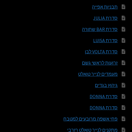
תבניות אפייה
סדרת JULIA
סדרת BAR שחורה
סדרת LUISA
סדרת VOLTA לבן
זרועות לראשי גשם
מעמדים לנייר טואלט
גיהוץ בגדים
סדרת DONNA
סדרת DONNA
פחי אשפה מרובעים למטבח
מתקנים לנייר טואלט רזרבי