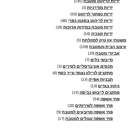
מוצרים
145
ידיות לריהוט ומטבח
145
3
מוצרים
ידיות מודרניות
3
מוצרים
50
ידיות כפתור לריהוט
50
מוצרים
48
ידיות לריהוט בסגנון כפרי
48
28
מוצרים
ידיות מטבח במידות ארוכות
28
16
מוצרים
ידיות קונכיה
16
5
מוצרים
משטחי עץ טיק למקלחת
5
109
מוצרים
עיצוב הבית והמטבח
109
29
מוצרים
אביזרי מטבח
29
7
מוצרים
מייבשי כלים
7
מוצרים
3
מכסים אוניברסליים לסירים
3
6
מוצרים
מתקנים לניילון נצמד ונייר כסף
6
13
מוצרים
תבניות אפייה
13
10
מוצרים
גיהוץ בגדים
10
מוצרים
15
מתקנים לייבוש כביסה
15
54
מוצרים
פחי אשפה
54
מוצרים
28
פחי אשפה לשירותים
28
מוצרים
9
פחי אשפה מרובעים למטבח
9
17
מוצרים
פחי אשפה עגולים למטבח
17
מוצרים