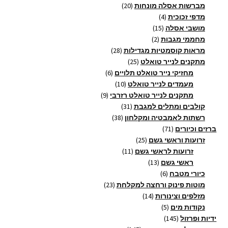
20
מוצרים
מברשות אסלה מונחות
20
4
מוצרים
מדפי זכוכית
4
15
מוצרים
מושבי אסלה
15
2
מוצרים
מחממי מגבות
2
מוצרים
28
מראות קוסמטיות מגדילות
28
25
מוצרים
מתקנים לנייר טואלט
25
מוצרים
6
מחזיקי נייר טואלט תלויים
6
10
מוצרים
מעמדים לנייר טואלט
10
9
מוצרים
מתקנים לנייר טואלט רזרבי
9
31
מוצרים
קולבים ומתלים למגבת
31
38
מוצרים
רשתות לאמבטיה ומקלחון
38
71
מוצרים
ברזים וכיורים
71
מוצרים
25
זרועות וראשי גשם
25
11
מוצרים
זרועות לראשי גשם
11
13
מוצרים
ראשי גשם
13
6
מוצרים
כיורי מטבח
6
מוצרים
23
מוטות פינוק ורחצה למקלחת
23
14
מוצרים
מזלפים וצינורות
14
5
מוצרים
נקודות מים
5
145
מוצרים
ידיות ופרזול
145