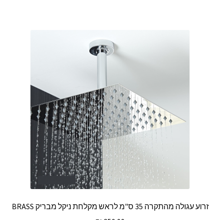
זרוע עגולה מהתקרה 35 ס"מ לראש מקלחת ניקל מבריק BRASS