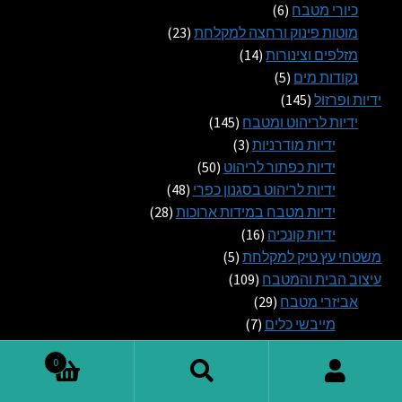
6
מוצרים
כיורי מטבח
6
מוצרים
23
מוטות פינוק ורחצה למקלחת
23
14
מוצרים
מזלפים וצינורות
14
5
מוצרים
נקודות מים
5
145
מוצרים
ידיות ופרזול
145
מוצרים
145
ידיות לריהוט ומטבח
145
3
מוצרים
ידיות מודרניות
3
מוצרים
50
ידיות כפתור לריהוט
50
מוצרים
48
ידיות לריהוט בסגנון כפרי
48
28
מוצרים
ידיות מטבח במידות ארוכות
28
16
מוצרים
ידיות קונכיה
16
5
מוצרים
משטחי עץ טיק למקלחת
5
109
מוצרים
עיצוב הבית והמטבח
109
29
מוצרים
אביזרי מטבח
29
7
מוצרים
מייבשי כלים
7
מוצרים
3
מכסים אוניברסליים לסירים
3
0
6
מוצרים
מתקנים לניילון נצמד ונייר כסף
6
חיפוש
חיפוש
13
מוצרים
תבניות אפייה
13