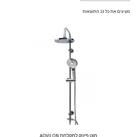
ממוין
מציגים את כל ⁦23⁩ התוצאות
לפי
מחיר:
מהזול
ליקר
מוט פינוק למקלחת AQVILON