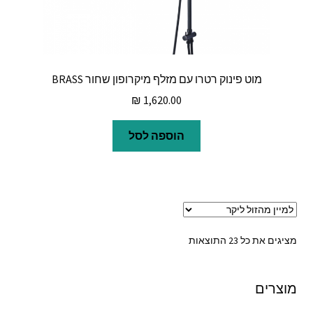
מוט פינוק רטרו עם מזלף מיקרופון שחור BRASS
₪
1,620.00
הוספה לסל
ממוין
מציגים את כל ⁦23⁩ התוצאות
לפי
מחיר:
מוצרים
מהזול
ליקר