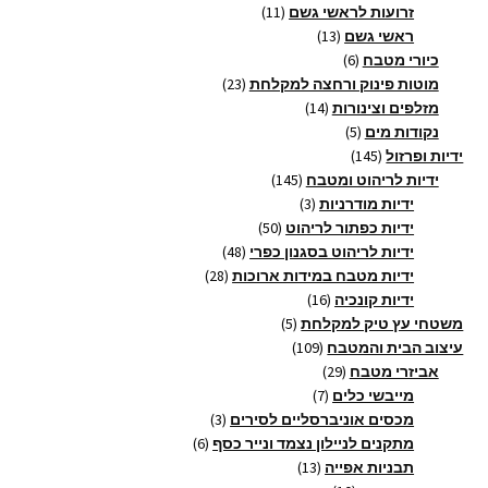
11
מוצרים
זרועות לראשי גשם
11
13
מוצרים
ראשי גשם
13
6
מוצרים
כיורי מטבח
6
מוצרים
23
מוטות פינוק ורחצה למקלחת
23
14
מוצרים
מזלפים וצינורות
14
5
מוצרים
נקודות מים
5
145
מוצרים
ידיות ופרזול
145
מוצרים
145
ידיות לריהוט ומטבח
145
3
מוצרים
ידיות מודרניות
3
מוצרים
50
ידיות כפתור לריהוט
50
מוצרים
48
ידיות לריהוט בסגנון כפרי
48
28
מוצרים
ידיות מטבח במידות ארוכות
28
16
מוצרים
ידיות קונכיה
16
5
מוצרים
משטחי עץ טיק למקלחת
5
109
מוצרים
עיצוב הבית והמטבח
109
29
מוצרים
אביזרי מטבח
29
7
מוצרים
מייבשי כלים
7
מוצרים
3
מכסים אוניברסליים לסירים
3
6
מוצרים
מתקנים לניילון נצמד ונייר כסף
6
13
מוצרים
תבניות אפייה
13