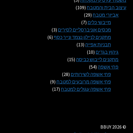
משטחי עץ טיק למקלחת
5
109
מוצרים
עיצוב הבית והמטבח
109
29
מוצרים
אביזרי מטבח
29
7
מוצרים
מייבשי כלים
7
מוצרים
3
מכסים אוניברסליים לסירים
3
6
מוצרים
מתקנים לניילון נצמד ונייר כסף
6
13
מוצרים
תבניות אפייה
13
10
מוצרים
גיהוץ בגדים
10
מוצרים
15
מתקנים לייבוש כביסה
15
54
מוצרים
פחי אשפה
54
מוצרים
28
פחי אשפה לשירותים
28
מוצרים
9
פחי אשפה מרובעים למטבח
9
17
מוצרים
פחי אשפה עגולים למטבח
17
מוצרים
© BBUY 2026