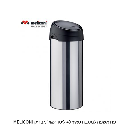
פח אשפה למטבח טאץי 40 ליטר עגול מבריק MELICONI