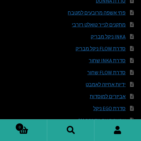
סדרת DONNA
פחי אשפה מרובעים למטבח
מתקנים לנייר טואלט רזרבי
INKA ניקל מבריק
סדרת FLOW ניקל מבריק
סדרת INKA שחור
סדרת FLOW שחור
ידיות אחיזה לאמבט
אביזרים למוסדות
סדרת EGO ניקל
אביזרים עם מדבקה 3M
0
מייבשי כלים
חיפוש
חיפוש