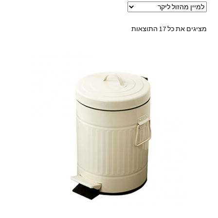
ממוין
מציגים את כל ⁦17⁩ התוצאות
לפי
מחיר:
מהזול
ליקר