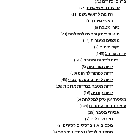
71
מוצרים
ברזים וכיורים
71
מוצרים
25
זרועות וראשי גשם
25
11
מוצרים
זרועות לראשי גשם
11
13
מוצרים
ראשי גשם
13
6
מוצרים
כיורי מטבח
6
מוצרים
23
מוטות פינוק ורחצה למקלחת
23
14
מוצרים
מזלפים וצינורות
14
5
מוצרים
נקודות מים
5
145
מוצרים
ידיות ופרזול
145
מוצרים
145
ידיות לריהוט ומטבח
145
3
מוצרים
ידיות מודרניות
3
מוצרים
50
ידיות כפתור לריהוט
50
מוצרים
48
ידיות לריהוט בסגנון כפרי
48
28
מוצרים
ידיות מטבח במידות ארוכות
28
16
מוצרים
ידיות קונכיה
16
5
מוצרים
משטחי עץ טיק למקלחת
5
109
מוצרים
עיצוב הבית והמטבח
109
29
מוצרים
אביזרי מטבח
29
7
מוצרים
מייבשי כלים
7
מוצרים
3
מכסים אוניברסליים לסירים
3
6
מוצרים
מתקנים לניילון נצמד ונייר כסף
6