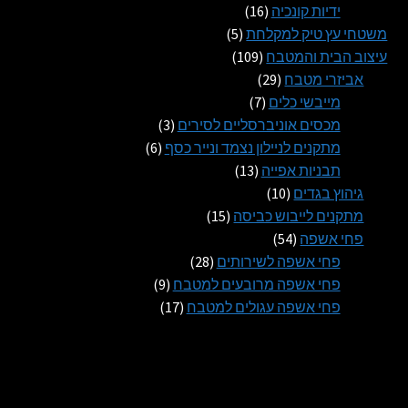
16
מוצרים
ידיות קונכיה
16
5
מוצרים
משטחי עץ טיק למקלחת
5
109
מוצרים
עיצוב הבית והמטבח
109
29
מוצרים
אביזרי מטבח
29
7
מוצרים
מייבשי כלים
7
מוצרים
3
מכסים אוניברסליים לסירים
3
6
מוצרים
מתקנים לניילון נצמד ונייר כסף
6
13
מוצרים
תבניות אפייה
13
10
מוצרים
גיהוץ בגדים
10
מוצרים
15
מתקנים לייבוש כביסה
15
54
מוצרים
פחי אשפה
54
מוצרים
28
פחי אשפה לשירותים
28
מוצרים
9
פחי אשפה מרובעים למטבח
9
17
מוצרים
פחי אשפה עגולים למטבח
17
מוצרים