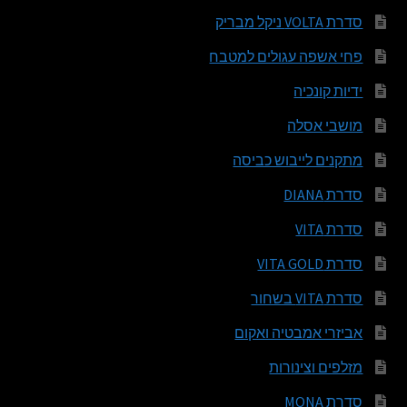
סדרת VOLTA ניקל מבריק
פחי אשפה עגולים למטבח
ידיות קונכיה
מושבי אסלה
מתקנים לייבוש כביסה
סדרת DIANA
סדרת VITA
סדרת VITA GOLD
סדרת VITA בשחור
אביזרי אמבטיה ואקום
מזלפים וצינורות
סדרת MONA