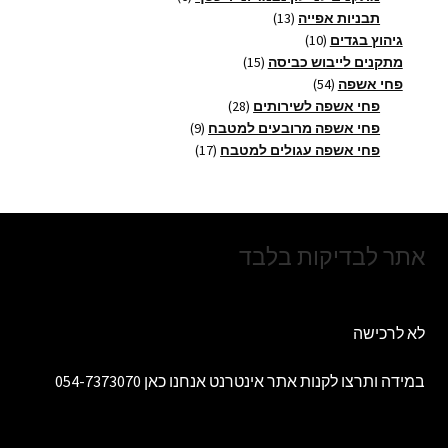
13
מוצרים
תבניות אפייה
13
10
מוצרים
גיהוץ בגדים
10
מוצרים
15
מתקנים לייבוש כביסה
15
54
מוצרים
פחי אשפה
54
מוצרים
28
פחי אשפה לשירותים
28
מוצרים
9
פחי אשפה מרובעים למטבח
9
17
מוצרים
פחי אשפה עגולים למטבח
17
מוצרים
אתר לבדיקות בלבד
לא לרכישה
במידה ותרצו לקנות אתר אינטרנט אנחנו כאן 054-7373070