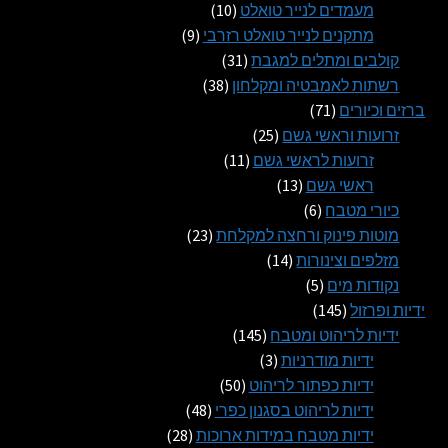
10
מוצרים
מעמדים לנייר טואלט
10
9
מוצרים
מתקנים לנייר טואלט רזרבי
9
31
מוצרים
קולבים ומתלים למגבת
31
38
מוצרים
רשתות לאמבטיה ומקלחון
38
71
מוצרים
ברזים וכיורים
71
מוצרים
25
זרועות וראשי גשם
25
11
מוצרים
זרועות לראשי גשם
11
13
מוצרים
ראשי גשם
13
6
מוצרים
כיורי מטבח
6
מוצרים
23
מוטות פינוק ורחצה למקלחת
23
14
מוצרים
מזלפים וצינורות
14
5
מוצרים
נקודות מים
5
145
מוצרים
ידיות ופרזול
145
מוצרים
145
ידיות לריהוט ומטבח
145
3
מוצרים
ידיות מודרניות
3
מוצרים
50
ידיות כפתור לריהוט
50
מוצרים
48
ידיות לריהוט בסגנון כפרי
48
28
מוצרים
ידיות מטבח במידות ארוכות
28