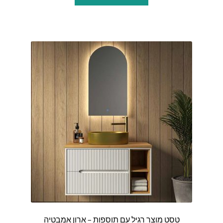
זה
עד
יש
מספר
סוגים.
ניתן
לבחור
את
האפשרויות
בעמוד
המוצר
טסט מוצר רגיל עם תוספות – ארון אמבטיה