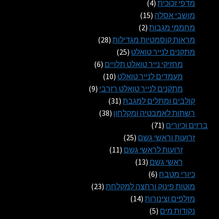
4
מוצרים
מדפי זכוכית
4
15
מוצרים
מושבי אסלה
15
2
מוצרים
מחממי מגבות
2
מוצרים
28
מראות קוסמטיות מגדילות
28
25
מוצרים
מתקנים לנייר טואלט
25
מוצרים
6
מחזיקי נייר טואלט תלויים
6
10
מוצרים
מעמדים לנייר טואלט
10
9
מוצרים
מתקנים לנייר טואלט רזרבי
9
31
מוצרים
קולבים ומתלים למגבת
31
38
מוצרים
רשתות לאמבטיה ומקלחון
38
71
מוצרים
ברזים וכיורים
71
מוצרים
25
זרועות וראשי גשם
25
11
מוצרים
זרועות לראשי גשם
11
13
מוצרים
ראשי גשם
13
6
מוצרים
כיורי מטבח
6
מוצרים
23
מוטות פינוק ורחצה למקלחת
23
14
מוצרים
מזלפים וצינורות
14
5
מוצרים
נקודות מים
5