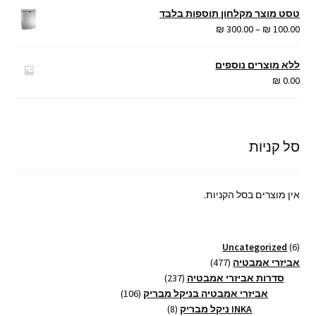
טסט מוצר מקלחון תוספות בלבד
טווח
₪
300.00
–
₪
100.00
מחירים:
ללא מוצרים נוספים
עד
₪
0.00
סל קניות
אין מוצרים בסל הקניות.
6
Uncategorized
6
מוצרים
477
אביזרי אמבטיה
477
מוצרים
237
סדרות אביזרי אמבטיה
237
מוצרים
106
אביזרי אמבטיה בניקל מבריק
106
8
מוצרים
INKA ניקל מבריק
8