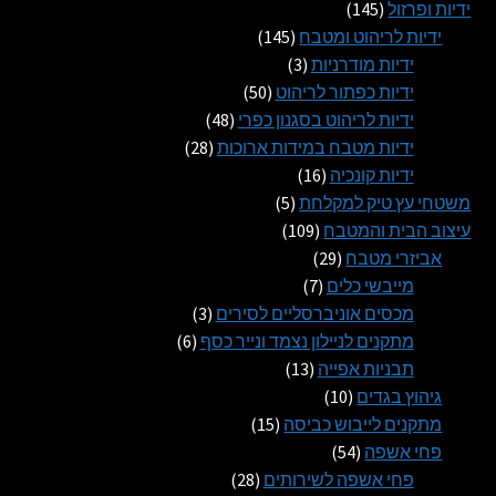
145
מוצרים
ידיות ופרזול
145
מוצרים
145
ידיות לריהוט ומטבח
145
3
מוצרים
ידיות מודרניות
3
מוצרים
50
ידיות כפתור לריהוט
50
מוצרים
48
ידיות לריהוט בסגנון כפרי
48
28
מוצרים
ידיות מטבח במידות ארוכות
28
16
מוצרים
ידיות קונכיה
16
5
מוצרים
משטחי עץ טיק למקלחת
5
109
מוצרים
עיצוב הבית והמטבח
109
29
מוצרים
אביזרי מטבח
29
7
מוצרים
מייבשי כלים
7
מוצרים
3
מכסים אוניברסליים לסירים
3
6
מוצרים
מתקנים לניילון נצמד ונייר כסף
6
13
מוצרים
תבניות אפייה
13
10
מוצרים
גיהוץ בגדים
10
מוצרים
15
מתקנים לייבוש כביסה
15
54
מוצרים
פחי אשפה
54
מוצרים
28
פחי אשפה לשירותים
28