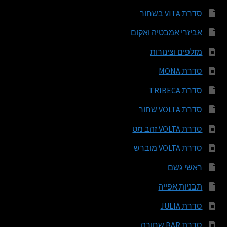
סדרת VITA בשחור
אביזרי אמבטיה ואקום
מזלפים וצינורות
סדרת MONA
סדרת TRIBECA
סדרת VOLTA שחור
סדרת VOLTA זהב מט
סדרת VOLTA מוברש
ראשי גשם
תבניות אפייה
סדרת JULIA
סדרת BAR שחורה