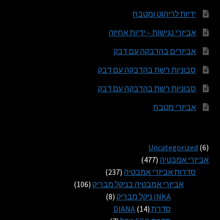
ידיות לריהוט ומטבח
אביזרי נגישות – ידיות אחיזה
אביזרים בהדבקה עם דבק
סבוניות רשת בהדבקה עם דבק
סבוניות רשת בהדבקה עם דבק
אביזרי מטבח
6
Uncategorized
6
מוצרים
477
אביזרי אמבטיה
477
מוצרים
237
סדרות אביזרי אמבטיה
237
מוצרים
106
אביזרי אמבטיה בניקל מבריק
106
8
מוצרים
INKA ניקל מבריק
8
14
מוצרים
סדרת DIANA
14