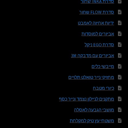
סדרת INKA שחור
סדרת FLOW שחור
ידיות אחיזה לאמבט
אביזרים למוסדות
סדרת EGO ניקל
אביזרים עם מדבקה 3M
מייבשי כלים
מחזיקי נייר טואלט תלויים
כיורי מטבח
מתקנים לניילון נצמד ונייר כסף
מושבי הגבעה לאסלה
משטחי עץ טיק למקלחת